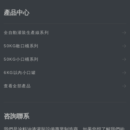
產品中心
全自動灌裝生產線系列
50KG敞口桶系列
50KG小口桶系列
6KG以內小口罐
查看全部產品
咨詢聯系
我們是涂料油漆灌裝設備專業制造商，如果您想了解我們的